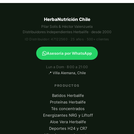
HerbaNutrición Chile
Pilar Solís & Héctor Valenzuela
Distribuidores Independientes Herbalife · desde 2000
ID Distribuidor: 47122560 · 25 años · 500+ clientes
Asesoría por WhatsApp
Lun a Dom · 8:00 a 21:00
📍 Villa Alemana, Chile
PRODUCTOS
Batidos Herbalife
Proteínas Herbalife
Tés concentrados
Energizantes NRG y Liftoff
Aloe Vera Herbalife
Deportes H24 y CR7