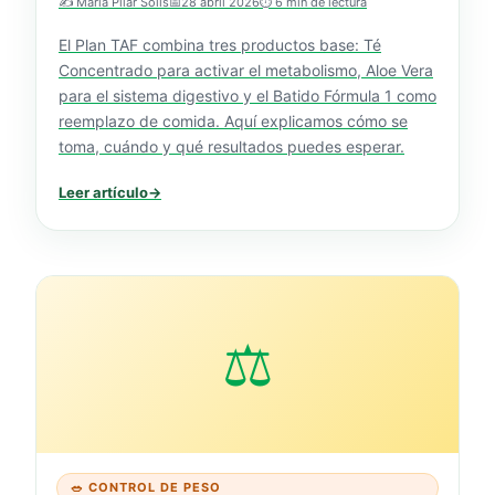
✍️ María Pilar Solís
📅
28 abril 2026
⏱️ 6 min de lectura
El Plan TAF combina tres productos base: Té
Concentrado para activar el metabolismo, Aloe Vera
para el sistema digestivo y el Batido Fórmula 1 como
reemplazo de comida. Aquí explicamos cómo se
toma, cuándo y qué resultados puedes esperar.
Leer artículo
→
⚖️
🥗 CONTROL DE PESO